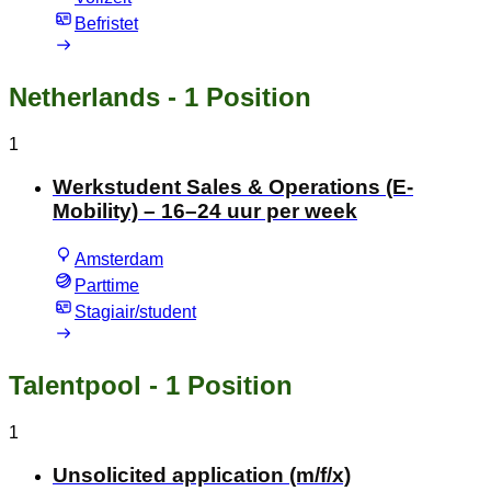
Befristet
Netherlands
- 1 Position
1
Werkstudent Sales & Operations (E-
Mobility) – 16–24 uur per week
Amsterdam
Parttime
Stagiair/student
Talentpool
- 1 Position
1
Unsolicited application (m/f/x)